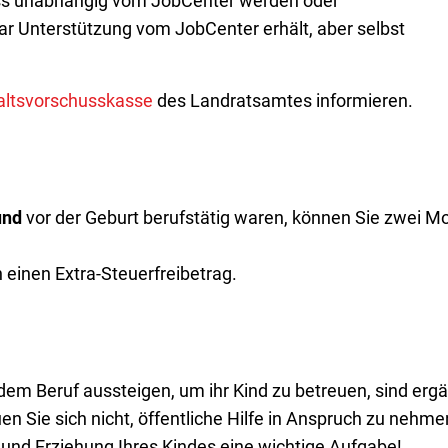
uss unabhängig vom JobCenter werden oder
war Unterstützung vom JobCenter erhält, aber selbst
altsvorschusskasse
des Landratsamtes informieren.
und
vor der Geburt berufstätig waren, können Sie zwei M
 einen Extra-Steuerfreibetrag.
s dem Beruf aussteigen, um ihr Kind zu betreuen, sind er
n Sie sich nicht, öffentliche Hilfe in Anspruch zu nehme
g und Erziehung Ihres Kindes eine wichtige Aufgabe!