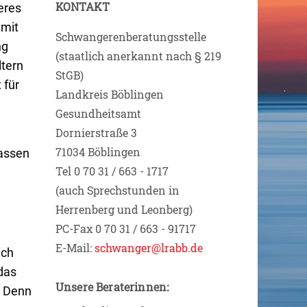
KONTAKT
eres
 mit
Schwangerenberatungsstelle
ng
(staatlich anerkannt nach § 219
ltern
StGB)
 für
Landkreis Böblingen
Gesundheitsamt
Dornierstraße 3
71034 Böblingen
lassen
Tel 0 70 31 / 663 - 1717
(auch Sprechstunden in
Herrenberg und Leonberg)
PC-Fax 0 70 31 / 663 - 91717
E-Mail:
schwanger@lrabb.de
ich
das
Unsere Beraterinnen:
. Denn