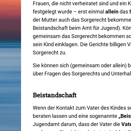
Frauen, die nicht verheiratet sind und ei
SOS-Notruf
festgelegt wurde – erst einmal
allein
das
der Mutter auch das Sorgerecht bekommen 
Beistandschaft beim Amt für Jugend). Könne
gemeinsam das Sorgerecht bekommen solle
sein Kind einklagen. Die Gerichte billige
Sorgerecht zu.
Sie können sich (gemeinsam oder allein) 
über Fragen des Sorgerechts und Unterhalt
Beistandschaft
Wenn der Kontakt zum Vater des Kindes sch
beraten lassen und eine sogenannte
„Bei
Jugendamt darum, dass der Vater die
Vat