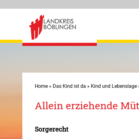
Rat und Hilfe
Home
»
Das Kind ist da
»
Kind und Lebenslage
Schwangerschaft
Allein erziehende Müt
Geburt
Sorgerecht
Das Kind ist da