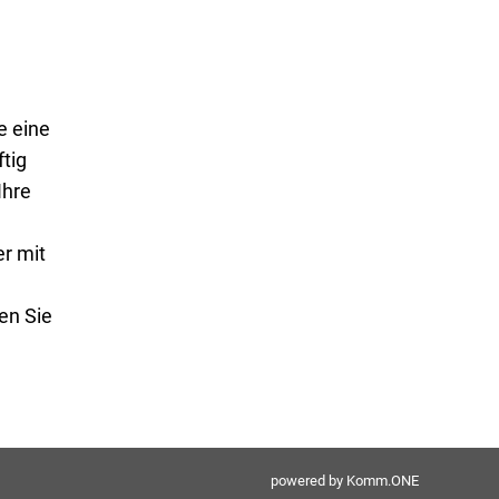
e eine
tig
Ihre
er mit
en Sie
powered by
Komm.ONE